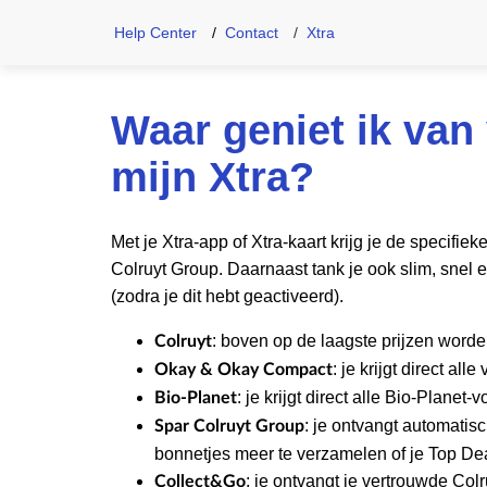
Help Center
Contact
Xtra
Waar geniet ik van
mijn Xtra?
Met je Xtra-app of Xtra-kaart krijg je de specif
Colruyt Group. Daarnaast tank je ook slim, snel 
(zodra je dit hebt geactiveerd).
: boven op de laagste prijzen worde
Colruyt
: je krijgt direct a
Okay & Okay Compact
: je krijgt direct alle Bio-Planet-
Bio-Planet
: je ontvangt automatis
Spar Colruyt Group
bonnetjes meer te verzamelen of je Top Dea
: je ontvangt je vertrouwde Colr
Collect&Go